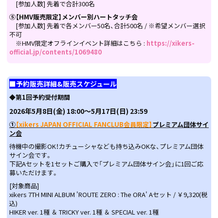
[参加人数] 先着で合計300名
⑤【HMV販売限定】メンバー別ハートタッチ会
[参加人数] 先着で各メンバー50名、合計500名 / ※希望メンバー選択
不可
※HMV限定オフラインイベント詳細はこちら :
https://xikers-
official.jp/contents/1069480
■予約販売詳細&販売スケジュール
◆第1回予約受付期間
2026
年5
月8日(金) 18:00〜5月17日(日) 23:59
①
【xikers JAPAN OFFICIAL FANCLUB会員限定】
プレミアム団体サイ
ン会
待機中の撮影OK！カチューシャなども持ち込みOKな、プレミアム団体
サイン会です。
下記Aセットを1セットご購入で「プレミアム団体サイン会」に1回ご応
募いただけます。
[対象商品]
xikers 7TH MINI ALBUM 'ROUTE ZERO : The ORA' Aセット / ￥9,320(税
込)
HIKER ver. 1種 ＆ TRICKY ver. 1種 ＆ SPECIAL ver. 1種