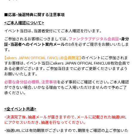
■応募・抽選特典に関する注意事項
<
ご本人確認について>
イベント当日は、当選者受付にてご本人確認を行います。
ご参加されるお客様につきましては、
ファンクラブデジタル会員証
・身分
証・当選者へのイベント案内メール
の3点を必ずご提示をお願いいたしま
す。
【xikers JAPAN OFFICIAL FANCLUB会員限定】
のイベントにご参加されま
すお客様は、イベント当日にxikers JAPAN OFFICIAL FANCLUB有効会員で
ある必要がございます。ご参加当日までに必ずご更新くださいますよう
お願いいたします。
必要な身分証の種類､注意事項
を必ず事前にご確認ください｡ご本人確認
ができない場合、いかなる理由でもご入場いただけませんので予めご了
承ください。
<
全イベント共通>
・決済完了後、抽選メールが届きますので、メールに記載された抽選URL
にアクセスいただき、抽選を行なってください。
・抽選URLには有効期限がございますので、期限をご確認の上ご参加いた