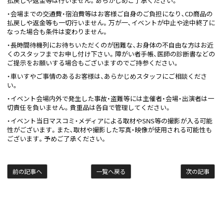
払戻しや返金等は行いません。あらかじめご了承ください。
・会場までの交通費・宿泊費等はお客様ご自身のご負担になり、CD商品の
払戻しや返金等も一切行いません。万が一、イベントが中止や途中終了に
なった場合も条件は変わりません。
・長時間待機列にお待ちいただくのが困難な、お身体の不自由な方はお近
くのスタッフまでお申し付け下さい。障がい者手帳、医師の診断書などの
ご提示をお願いする場合もございますのでご持参ください。
・車いすやご事情のあるお客様は、あらかじめスタッフにご相談くださ
い。
・イベント会場内外で発生した事故・盗難等には主催者・会場・出演者は一
切責任を負いません。貴重品は各自で管理してください。
・イベント当日マスコミ・メディアによる取材やSNS等の撮影が入る可能
性がございます。また、取材や撮影した写真・映像が使用される可能性も
ございます。予めご了承ください。
前の記事へ
一覧へ戻る
次の記事