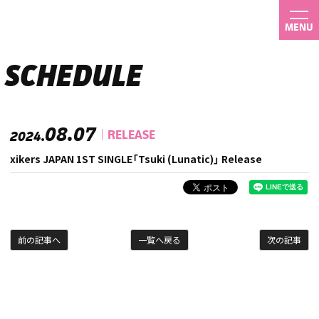
MENU
SCHEDULE
08.07
RELEASE
2024.
xikers JAPAN 1ST SINGLE「Tsuki (Lunatic)」 Release
前の記事へ
一覧へ戻る
次の記事