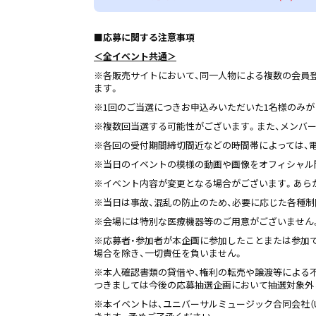
■応募に関する注意事項
＜全イベント共通＞
※各販売サイトにおいて、同一人物による複数の会員
ます。
※1回のご当選につきお申込みいただいた1名様のみが
※複数回当選する可能性がございます。また、メンバ
※各回の受付期間締切間近などの時間帯によっては、
※当日のイベントの模様の動画や画像をオフィシャル
※イベント内容が変更となる場合がございます。あら
※当日は事故、混乱の防止のため、必要に応じた各種
※会場には特別な医療機器等のご用意がございません
※応募者・参加者が本企画に参加したことまたは参加
場合を除き、一切責任を負いません。
※本人確認書類の貸借や、権利の転売や譲渡等による
つきましては今後の応募抽選企画において抽選対象外
※本イベントは、ユニバーサルミュージック合同会社（UNI