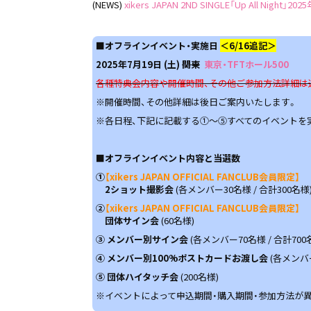
(NEWS)
xikers JAPAN 2ND SINGLE「Up All Night
■オフラインイベント・実施日
＜6/16追記＞
2025年7月19日 (土)
関東
東京・TFTホール500
各種特典会内容や開催時間、その他ご参加方法詳細は
※開催時間、その他詳細は後日ご案内いたします。
※各日程、下記に記載する①～⑤すべてのイベントを
■オフラインイベント内容と当選数
①
【xikers JAPAN OFFICIAL FANCLUB会員限定】
2ショット撮影会
(各メンバー30名様 / 合計300名様
②
【xikers JAPAN OFFICIAL FANCLUB会員限定】
団体サイン会
(60名様)
③ メンバー別サイン会
(各メンバー70名様 / 合計70
④ メンバー別100%ポストカードお渡し会
(各メンバ
⑤ 団体ハイタッチ会
(200名様)
※イベントによって申込期間・購入期間・参加方法が