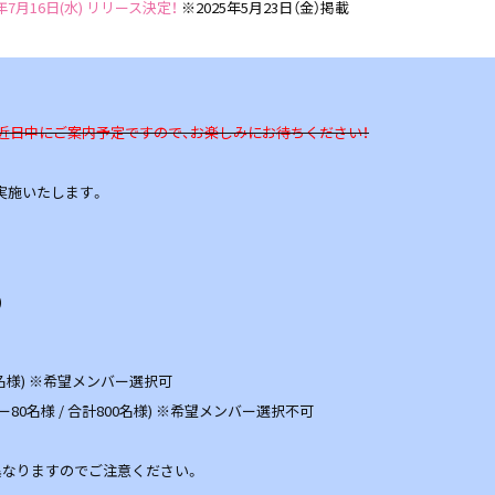
」2025年7月16日(水) リリース決定！
※2025年5月23日（金）掲載
近日中にご案内予定ですので、お楽しみにお待ちください！
実施いたします。
)
0名様) ※希望メンバー選択可
ー80名様 / 合計800名様) ※希望メンバー選択不可
異なりますのでご注意ください。