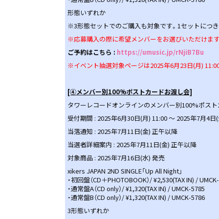
形態いずれか
※3形態セットでのご購入も対象です。1セットにつき
※応募購入の際に希望メンバーをお選びいただけます
ご予約はこちら :
https://umusic.jp/rNjiB7Bu
※イベント抽選対象ページは2025年6月23日(月) 11
[④メンバー別100%ポストカードお渡し会]
タワーレコードオンラインのメンバー別100%ポス
受付期間 : 2025年6月30日(月) 11:00 ～ 2025年7月4日(金
当落通知 : 2025年7月11日(金) 正午以降
当選者詳細案内 : 2025年7月11日(金) 正午以降
対象商品 : 2025年7月16日(水) 発売
xikers JAPAN 2ND SINGLE「Up All Night」
・初回盤（CD＋PHOTOBOOK）/ ¥2,530(TAX IN) / UMCK-
・通常盤A（CD only）/ ¥1,320(TAX IN) / UMCK-5785
・通常盤B（CD only）/ ¥1,320(TAX IN) / UMCK-5786
3形態いずれか