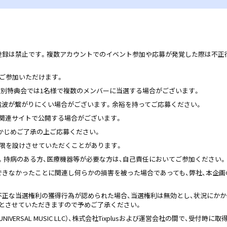
登録は禁止です。複数アカウントでのイベント参加や応募が発覚した際は不正
ご参加いただけます。
ー別特典会では1名様で複数のメンバーに当選する場合がございます。
電波が繋がりにくい場合がございます。余裕を持ってご応募ください。
関連サイトで公開する場合がございます。
かじめご了承の上ご応募ください。
制限を設けさせていただくことがあります。
。持病のある方、医療機器等が必要な方は、自己責任においてご参加ください。
できなかったことに関連し何らかの損害を被った場合であっても、弊社、本企画
不正な当選権利の獲得行為が認められた場合、当選権利は無効とし、状況にか
とさせていただきますので予めご了承ください。
VERSAL MUSIC LLC）、株式会社Tixplusおよび運営会社の間で、受付