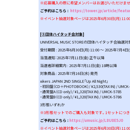
※応募購入の際に希望メンバーはお選びいただけませ
ご予約はこちら :
https://tower.jp/article/feat
※イベント抽選対象ページは2025年6月30日(月) 11
[⑤団体ハイタッチ会対象]
UNIVERSAL MUSIC STOREの団体ハイタッ
受付期間 : 2025年6月30日(月) 11:00 ～ 2025年7月4日(金
当落通知：2025年7月11日(金) 正午以降
当選者詳細案内 : 2025年7月11日(金) 18時以降
対象商品 : 2025年7月16日(水) 発売
xikers JAPAN 2ND SINGLE「Up All Night」
・初回盤（CD＋PHOTOBOOK）/ ¥2,530(TAX IN) / UMCK-
・通常盤A（CD only）/ ¥1,320(TAX IN) / UMCK-5785
・通常盤B（CD only）/ ¥1,320(TAX IN) / UMCK-5786
3形態いずれか
※3形態セットでのご購入も対象です。1セットにつき
ご予約はこちら :
https://umusic.jp/L8U8E5J0
※イベント抽選対象ページは2025年6月30日(月) 11