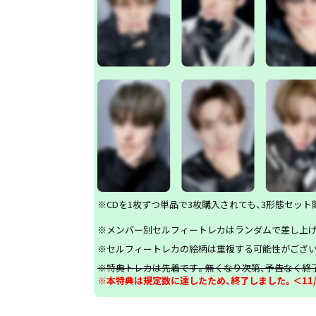
※CDを1枚ずつ単品で3枚購入されても、3形態セッ
※メンバー別セルフィートレカはランダムで差し上げ
※セルフィートレカの絵柄は重複する可能性がござい
※特典トレカは先着です。無くなり次第、予告なく終
※本特典は規定数に達したため、終了しました。＜11/