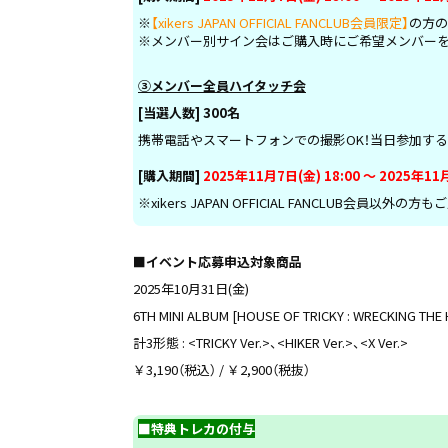
※
【xikers JAPAN OFFICIAL FANCLUB会員限定】
の方の
※メンバー別サイン会はご購入時にご希望メンバーを
③メンバー全員ハイタッチ会
[
当選人数] 300名
携帯電話やスマートフォンでの撮影OK！当日参加す
[購入期間]
2025年11月7日(金) 18:00 ～ 2025年11月
※xikers JAPAN OFFICIAL FANCLUB会員
■イベント応募申込対象商品
2025年10月31日(金)
6TH MINI ALBUM [HOUSE OF TRICKY : WRECKING THE
計3形態 : <TRICKY Ver.>、<HIKER Ver.>、<X Ver.>
￥3,190（税込） / ￥2,900（税抜）
■特典トレカの付与