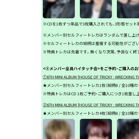
※CDを1枚ずつ単品で3枚購入されても、3形態セッ
※メンバー別セルフィートレカはランダムで差し上げ
※セルフィートレカの絵柄は重複する可能性がござい
※特典トレカは先着です。無くなり次第、予告なく終
<
③メンバー全員ハイタッチ会>をご予約・ご購入のお
①
6TH MINI ALBUM [HOUSE OF TRICKY : WRECKING 
★メンバー別セルフィートレカ1枚（絵柄B / 全10種
※特典トレカはCD 1枚ご予約・ご購入につき1枚差し
②6TH MINI ALBUM [HOUSE OF TRICKY : WRECKING 
★メンバー別セルフィートレカ4枚（絵柄B / 全10種