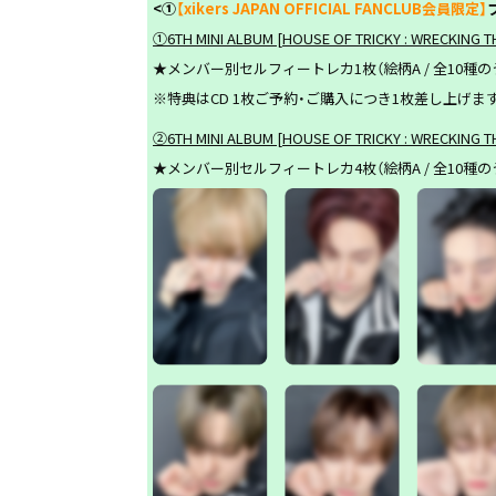
<
①
【xikers JAPAN OFFICIAL FANCLUB会員限定】
①6TH MINI ALBUM [HOUSE OF TRICKY : WRE
★メンバー別セルフィートレカ1枚（絵柄A / 全10種
※特典はCD 1枚ご予約・ご購入につき1枚差し上げま
②6TH MINI ALBUM [HOUSE OF TRICKY : WR
★メンバー別セルフィートレカ4枚（絵柄A / 全10種