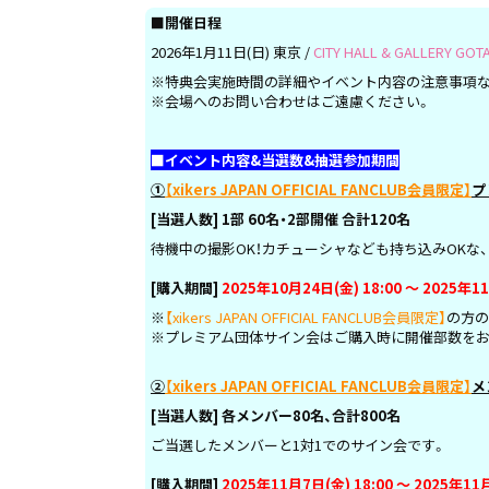
■開催日程
2026年1月11日(日) 東京 /
CITY HALL & GALLERY GOT
※特典会実施時間の詳細やイベント内容の注意事項
※会場へのお問い合わせはご遠慮ください。
■イベント内容&当選数&抽選参加期間
①
【xikers JAPAN OFFICIAL FANCLUB会員限定】
プ
[
当選人数] 1部 60名・2部開催 合計120名
待機中の撮影OK！カチューシャなども持ち込みOKな
[購入期間]
2025年10月24日(金) 18:00 ～ 2025年1
※
【
xikers JAPAN OFFICIAL FANCLUB会員限定】
の方の
※プレミアム団体サイン会はご購入時に開催部数をお
②
【xikers JAPAN OFFICIAL FANCLUB会員限定】
メ
[
当選人数] 各メンバー80名、合計800名
ご当選したメンバーと1対1でのサイン会です。
[購入期間]
2025年11月7日(金) 18:00 ～ 2025年11月