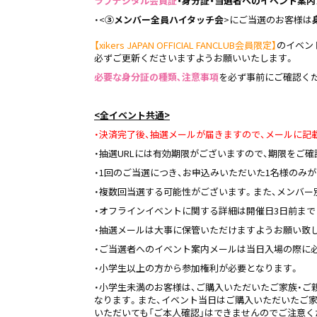
ラブデジタル会員証
・身分証・当選者へのイベント案内
・<
③メンバー全員ハイタッチ会
>にご当選のお客様は
【xikers JAPAN OFFICIAL FANCLUB会員限定】
のイベント
必ずご更新くださいますようお願いいたします。
必要な身分証の種類､注意事項
を必ず事前にご確認く
<
全イベント共通>
・決済完了後、抽選メールが届きますので、メールに記
・抽選URLには有効期限がございますので、期限をご
・1回のご当選につき、お申込みいただいた1名様のみ
・複数回当選する可能性がございます。また、メンバー
・オフラインイベントに関する詳細は開催日3日前ま
・抽選メールは大事に保管いただけますようお願い致
・ご当選者へのイベント案内メールは当日入場の際に
・小学生以上の方から参加権利が必要となります。
・小学生未満のお客様は、ご購入いただいたご家族・ご
なります。また、イベント当日はご購入いただいたご
いただいても「ご本人確認」はできませんのでご注意く