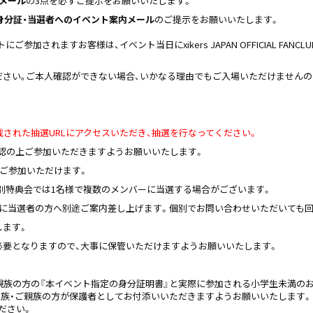
メール
の3点を必ずご提示をお願いいたします。
身分証・当選者へのイベント案内メール
のご提示をお願いいたします。
にご参加されますお客様は、イベント当日にxikers JAPAN OFFICIAL F
ださい｡ご本人確認ができない場合、いかなる理由でもご入場いただけませんの
載された抽選URLにアクセスいただき、抽選を行なってください。
確認の上ご参加いただきますようお願いいたします。
がご参加いただけます。
別特典会では1名様で複数のメンバーに当選する場合がございます。
でに当選者の方へ別途ご案内差し上げます。個別でお問い合わせいただいても
します。
必要となりますので、大事に保管いただけますようお願いいたします。
親族の方の『本イベント指定の身分証明書』と実際に参加される小学生未満の
家族・ご親族の方が保護者としてお付添いいただきますようお願いいたします。
ださい。