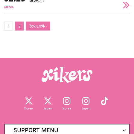
演決定！
MEDIA
1
2
次の10件 ›
Korea
Japan
Korea
Japan
SUPPORT MENU